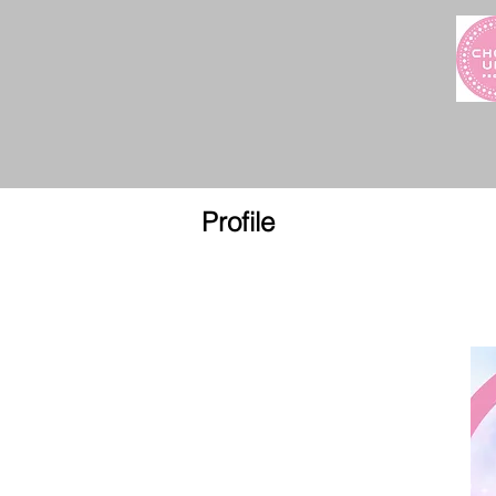
Home
News
Profile
Schedule
Profile