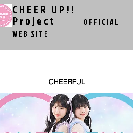
CHEER UP!!
Project
​ ​
OFFICIAL
WEB SITE
Audition
Photo Session
Music/M
CHEERFUL