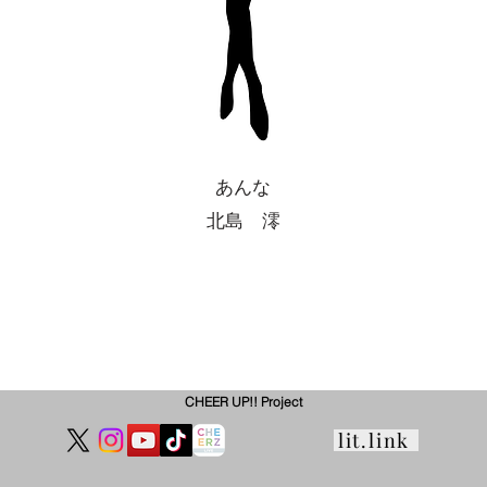
あんな
北島 澪
CHEER UP!! Project
lit.link