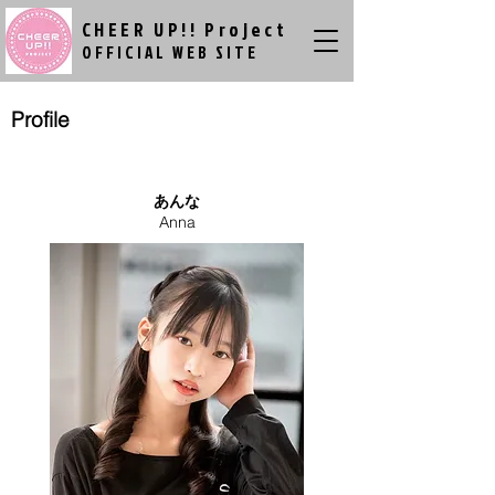
CHEER UP!! Project
​ ​
OFFICIAL WEB SITE
Profile
あんな
Anna