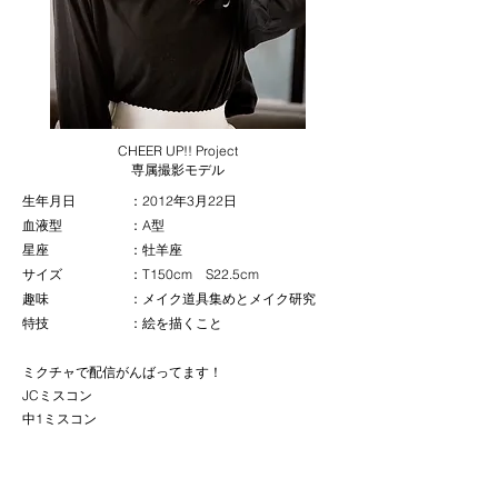
CHEER UP!! Project
​専属撮影モデル
生年月日 ：2012年3月22日
血液型 ：A型
星座 ：牡羊座
サイズ ：T150cm S22.5cm
趣味 ：メイク道具集めとメイク研究
特技 ：絵を描くこと
ミクチャで配信がんばってます！
JCミスコン
中1ミスコン