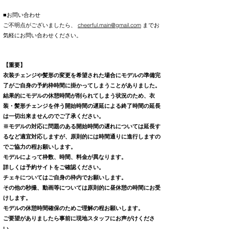
■お問い合わせ
ご不明点がございましたら、
cheerful.main@gmail.com
までお
気軽にお問い合わせください。
【重要】
衣装チェンジや髪形の変更を希望された場合にモデルの準備完
了がご自身の予約枠時間に掛かってしまうことがありました。
結果的にモデルの休憩時間が削られてしまう状況のため、衣
装・髪形チェンジを伴う開始時間の遅延による終了時間の延長
は一切出来ませんのでご了承ください。
※モデルの対応に問題のある開始時間の遅れについては延長す
るなど適宜対応しますが、原則的には時間通りに進行しますの
でご協力の程お願いします。
モデルによって枠数、時間、料金が異なります。
詳しくは予約サイトをご確認ください。
チェキについてはご自身の枠内でお願いします。
その他の秒撮、動画等については原則的に昼休憩の時間にお受
けします。
モデルの休憩時間確保のためご理解の程お願いします。
ご要望がありましたら事前に現地スタッフにお声がけくださ
い。