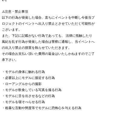
⚠️注意・禁止事項
以下の行為が発覚した場合、直ちにイベントを中断し今後当プ
ロジェクトのイベントへ出入り禁止とさせていただく可能性が
ございます。
また、下記に記載がない行為であっても、 法律に抵触したり
風紀を乱す行為が発覚した場合は警察に通報し、当イベントへ
の出入り禁止の措置を執らせていただきます。
その場合お支払い頂いた費用の返金はいたしかねますのでご了
承下さい。
・モデルの身体に触れる行為
・必要以上にモデルに接近する行為
・ローアングルからの撮影
・モデルが飲食している写真を撮る行為
・モデルに舌を出させるなどの行為
・モデルを寝そべらせる行為
・粗暴な言動や態度等でモデルに恐怖心を与える行為
・無許可で動画を撮影する行為
・モデルが不快に感じるポージングの要求
・モデルや関係者とDMや名刺交換などをする行為
・モデルやスタッフから報酬や個人情報を聞きだす行為