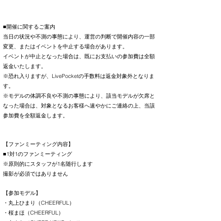
■開催に関するご案内
当日の状況や不測の事態により、運営の判断で開催内容の一部
変更、またはイベントを中止する場合があります。
イベントが中止となった場合は、既にお支払いの参加費は全額
返金いたします。
※恐れ入りますが、LivePocketの手数料は返金対象外となりま
す。
※モデルの体調不良や不測の事態により、該当モデルが欠席と
なった場合は、対象となるお客様へ速やかにご連絡の上、当該
参加費を全額返金します。
【ファンミーティング内容】
■1対1のファンミーティング
※原則的にスタッフが1名随行します
撮影が必須ではありません
【参加モデル】
・丸上ひまり（CHEERFUL）
・桜まほ（CHEERFUL）