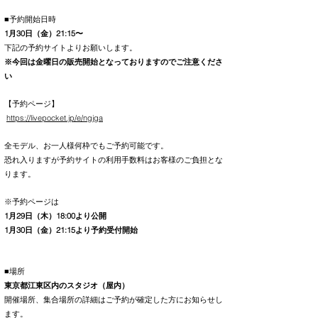
■予約開始日時
1月30日（金）21:15〜
下記の予約サイトよりお願いします。
※今回は金曜日の販売開始となっておりますのでご注意くださ
い
【予約ページ】
https://livepocket.jp/e/ngjga
全モデル、お一人様何枠でもご予約可能です。
恐れ入りますが予約サイトの利用手数料はお客様のご負担とな
ります。
※予約ページは
1月29日（木）18:00より公開
1月30日（金）21:15より予約受付開始
■場所
東京都江東区内のスタジオ（屋内）
開催場所、集合場所の詳細はご予約が確定した方にお知らせし
ます。