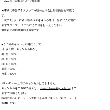
・あんな（CHEER UP!!Project）
★事前に申告頂きスタッフが認めた場合は動画撮影も可能で
す。
一度に1分以上に及ぶ動画撮影をされる際は、撮影に入る前に
必ずスタッフ、 モデルにその旨をお伝えください。
無申告での動画撮影は厳禁です。
■ご予約のキャンセル料について
5日以上前：キャンセル料なし
4日前：30％
3日前：50％
2日前：80％
前日：90％
当日：100％
※LivePocket上でのキャンセルはできません。
キャンセルをご希望の場合は、
cheerful.main@gmail.com
まで
必ずご連絡ください。
時刻に関わらず、メール受信日を基準にキャンセルポリシーを
適用します。